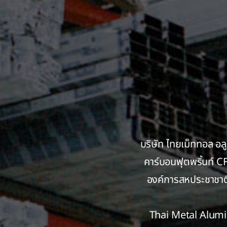
บริษัท ไทยเม็ททอล อลู
คาร์บอนฟุตพริ้นท์ C
องค์การสหประชาชาติ
Thai Metal Alumi