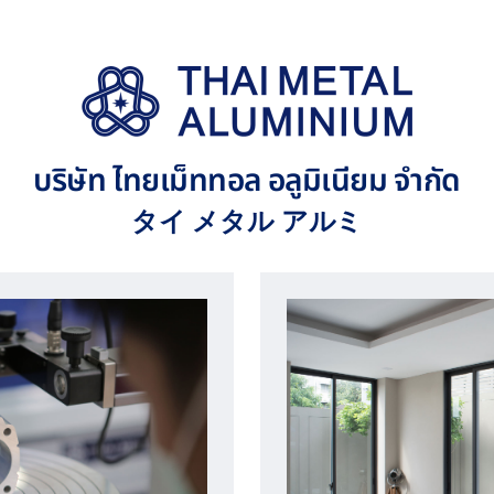
บริษัท ไทยเม็ททอล อลูมิเนียม จำกัด
タイ メタル アルミ