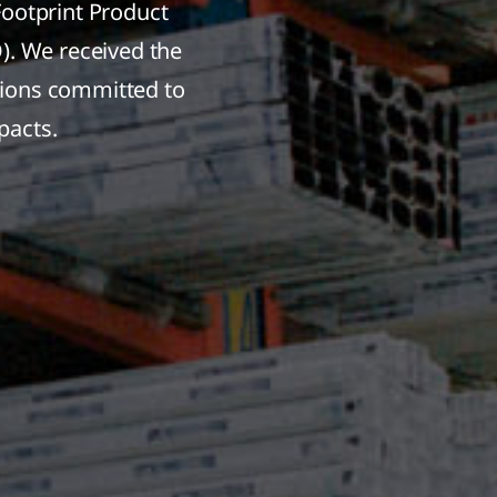
Footprint Product
. We received the
ations committed to
pacts.