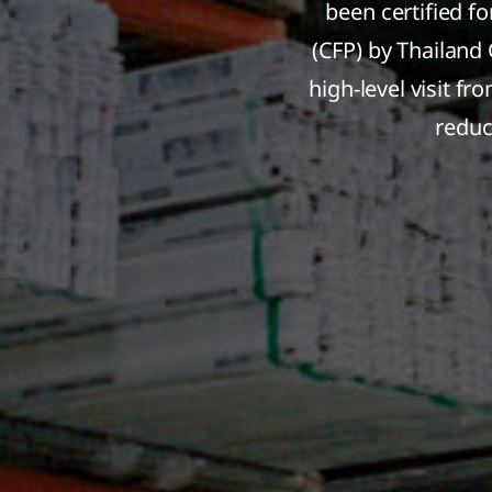
been certified f
(CFP) by Thailan
high-level visit f
reduc